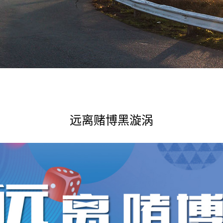
远离赌博黑漩涡