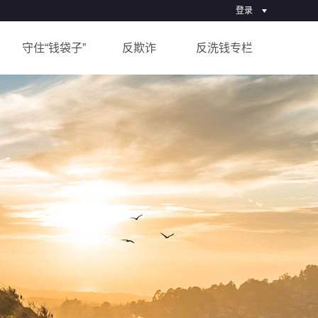
登录
汇潮卫士登录
守住“钱袋子”
反欺诈
反洗钱专栏
一麻袋登录